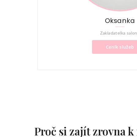
Oksanka
Zakladatelka salo
Ceník služeb
Proč si zajít zrovna 