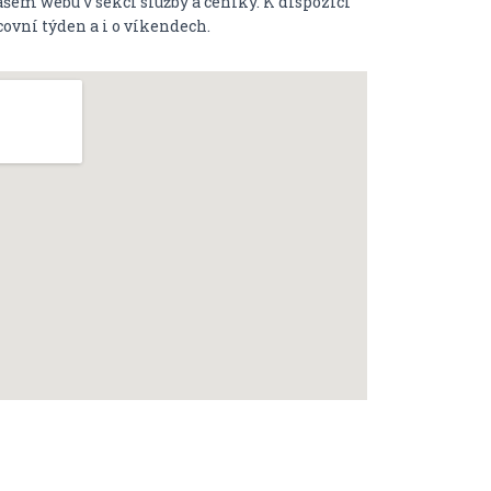
šem webu v sekci služby a ceníky. K dispozici
ovní týden a i o víkendech.