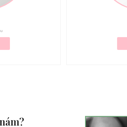
nu
k nám?