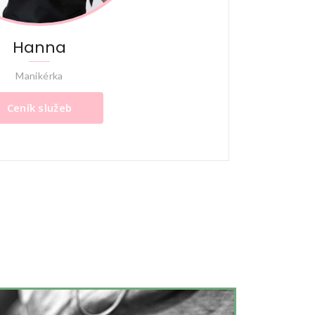
Hanna
Manikérka
Ceník služeb