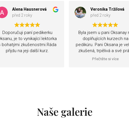
Veronika Tržilová
Petra Šlégrová
před 2 roky
před 2 roky
Byla jsem u pani Oksanay na
U paní Oksany jsem absolvo
doplňujících kurzech na
kurz na zarostlé nehty
edikúru. Pani Oksana je velice
jedním slovem paráda
zkušená, trpělivá a své práci
skvělý přístup,vše krásn
opravdu rozumí! Doporučuji
vysvětlené,spousta model
Přečtěte si více
Přečtěte si více
Mohu jen doporučit. Děkuji
snad se ještě uvidíme
Naše galerie