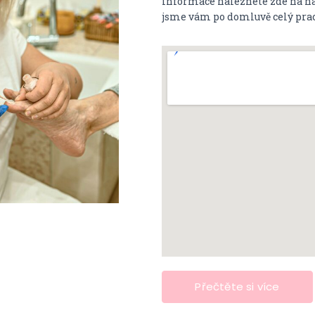
informace naleznete zde na na
jsme vám po domluvě celý prac
Přečtěte si více